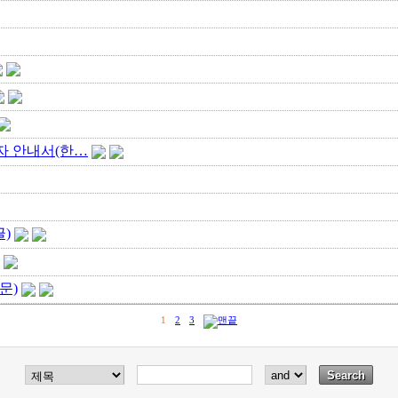
사용자 안내서(한…
글)
영문)
1
2
3