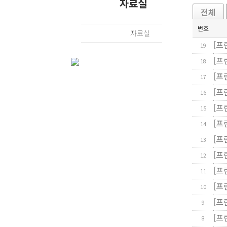
자료실
전체
번호
자료실
[
프
19
[
프
18
[
프
17
[
프
16
[
프
15
[
프
14
[
프
13
[
프
12
[
프
11
[
프
10
[
프
9
[
프
8